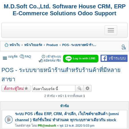
M.D.Soft Co.,Ltd. Software House CRM, ERP
E-Commerce Solutions Odoo Support
T
o
g
g
หน้าเว็บ
หน้าเว็บบอร์ด
Product
POS - ระบบขายหน้าร้านสำหรับร้านค้าที่มีหลายสาขา
l
นห
e
า
n
เมนูลัด
FAQ
เข้าสู่ระบบ
เข้าระบบ
Log in with LINE
a
สมัครสมาชิก
v
POS - ระบบขายหน้าร้านสำหรับร้านค้าที่มีหลาย
i
g
a
สาขา
t
i
ตั้งกระทู้ใหม่
o
n
2 หัวข้อ • หน้า
1
จากทั้งหมด
1
หัวข้อ
ระบบ POS เชื่อม ERP, CRM, ค้าปลีก, เว็บไซต์ขายสินค้า (omni
channel ) ฟังก์ชั่นใหม่ ทำส่วนลด ทุกระบบราคาเดียวกัน stock
โพสต์ล่าสุด โดย
PR@mdsoft
«
พุธ 13 พ.ค. 2020 5:03 pm