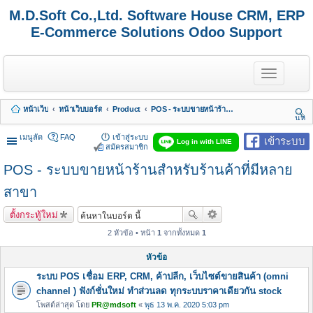
M.D.Soft Co.,Ltd. Software House CRM, ERP
E-Commerce Solutions Odoo Support
T
o
g
g
หน้าเว็บ
หน้าเว็บบอร์ด
Product
POS - ระบบขายหน้าร้านสำหรับร้านค้าที่มีหลายสาขา
l
นห
e
า
n
เมนูลัด
FAQ
เข้าสู่ระบบ
เข้าระบบ
Log in with LINE
a
สมัครสมาชิก
v
POS - ระบบขายหน้าร้านสำหรับร้านค้าที่มีหลาย
i
g
a
สาขา
t
i
ตั้งกระทู้ใหม่
o
n
2 หัวข้อ • หน้า
1
จากทั้งหมด
1
หัวข้อ
ระบบ POS เชื่อม ERP, CRM, ค้าปลีก, เว็บไซต์ขายสินค้า (omni
channel ) ฟังก์ชั่นใหม่ ทำส่วนลด ทุกระบบราคาเดียวกัน stock
โพสต์ล่าสุด โดย
PR@mdsoft
«
พุธ 13 พ.ค. 2020 5:03 pm