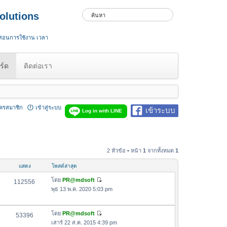
olutions
 สอนการใช้งาน เวลา
ร์ด
ติดต่อเรา
ัครสมาชิก
เข้าสู่ระบบ
เข้าระบบ
Log in with LINE
2 หัวข้อ • หน้า
1
จากทั้งหมด
1
แสดง
โพสต์ล่าสุด
โดย
PR@mdsoft
112556
ดู
พุธ 13 พ.ค. 2020 5:03 pm
ข้
อ
โดย
PR@mdsoft
ค
53396
ดู
เสาร์ 22 ส.ค. 2015 4:39 pm
ว