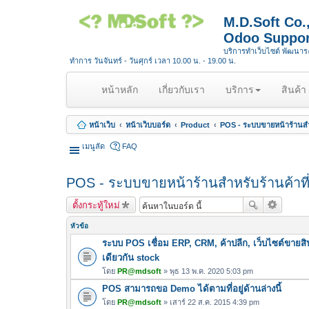
M.D.Soft Co
Odoo Suppor
บริการทำเว็บไซต์ พัฒนา
ทำการ วันจันทร์ - วันศุกร์ เวลา 10.00 น. - 19.00 น.
(
หน้าหลัก
เกี่ยวกับเรา
บริการ
สินค้า
c
u
หน้าเว็บ
หน้าเว็บบอร์ด
Product
POS - ระบบขายหน้าร้านสำ
r
r
เมนูลัด
FAQ
e
n
POS - ระบบขายหน้าร้านสำหรับร้านค้าท
t
)
ตั้งกระทู้ใหม่
หัวข้อ
ระบบ POS เชื่อม ERP, CRM, ค้าปลีก, เว็บไซต์ขายสิ
เดียวกัน stock
โดย
PR@mdsoft
» พุธ 13 พ.ค. 2020 5:03 pm
POS สามารถขอ Demo ได้ตามที่อยู่ด้านล่างนี้
โดย
PR@mdsoft
» เสาร์ 22 ส.ค. 2015 4:39 pm