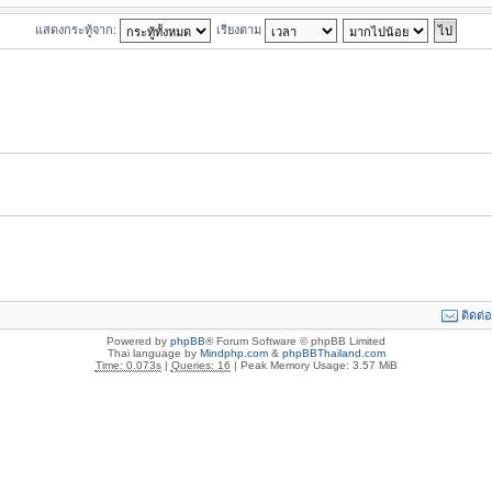
แสดงกระทู้จาก:
เรียงตาม
ติดต่
Powered by
phpBB
® Forum Software © phpBB Limited
Thai language by
Mindphp.com
&
phpBBThailand.com
Time: 0.073s
|
Queries: 16
| Peak Memory Usage: 3.57 MiB