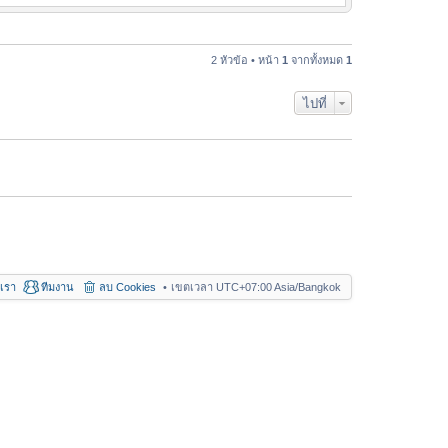
ข้
า
อ
ม
ค
ล่
ว
2 หัวข้อ • หน้า
1
จากทั้งหมด
1
า
า
สุ
ม
ด
ไปที่
ล่
า
สุ
ด
อเรา
ทีมงาน
ลบ Cookies
เขตเวลา UTC+07:00 Asia/Bangkok