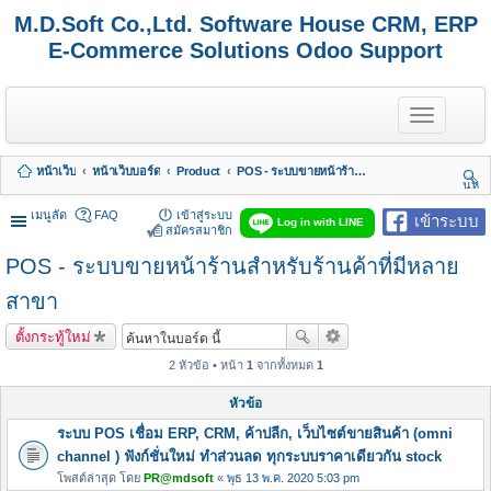
M.D.Soft Co.,Ltd. Software House CRM, ERP
E-Commerce Solutions Odoo Support
T
o
g
g
หน้าเว็บ
หน้าเว็บบอร์ด
Product
POS - ระบบขายหน้าร้านสำหรับร้านค้าที่มีหลายสาขา
l
นห
e
า
n
เมนูลัด
FAQ
เข้าสู่ระบบ
เข้าระบบ
Log in with LINE
a
สมัครสมาชิก
v
POS - ระบบขายหน้าร้านสำหรับร้านค้าที่มีหลาย
i
g
a
สาขา
t
i
ตั้งกระทู้ใหม่
o
n
2 หัวข้อ • หน้า
1
จากทั้งหมด
1
หัวข้อ
ระบบ POS เชื่อม ERP, CRM, ค้าปลีก, เว็บไซต์ขายสินค้า (omni
channel ) ฟังก์ชั่นใหม่ ทำส่วนลด ทุกระบบราคาเดียวกัน stock
โพสต์ล่าสุด โดย
PR@mdsoft
«
พุธ 13 พ.ค. 2020 5:03 pm