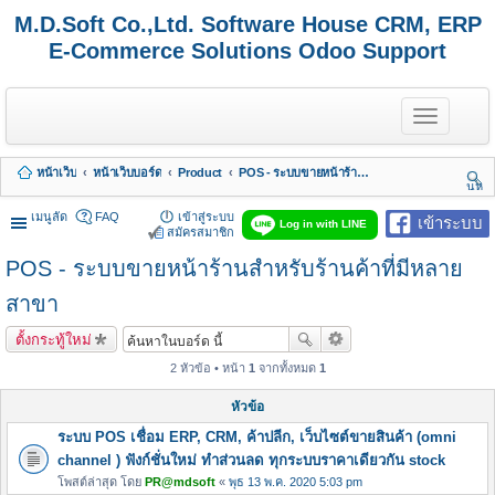
M.D.Soft Co.,Ltd. Software House CRM, ERP
E-Commerce Solutions Odoo Support
T
o
g
g
หน้าเว็บ
หน้าเว็บบอร์ด
Product
POS - ระบบขายหน้าร้านสำหรับร้านค้าที่มีหลายสาขา
l
นห
e
า
n
เมนูลัด
FAQ
เข้าสู่ระบบ
เข้าระบบ
Log in with LINE
a
สมัครสมาชิก
v
POS - ระบบขายหน้าร้านสำหรับร้านค้าที่มีหลาย
i
g
a
สาขา
t
i
ตั้งกระทู้ใหม่
o
n
2 หัวข้อ • หน้า
1
จากทั้งหมด
1
หัวข้อ
ระบบ POS เชื่อม ERP, CRM, ค้าปลีก, เว็บไซต์ขายสินค้า (omni
channel ) ฟังก์ชั่นใหม่ ทำส่วนลด ทุกระบบราคาเดียวกัน stock
โพสต์ล่าสุด โดย
PR@mdsoft
«
พุธ 13 พ.ค. 2020 5:03 pm