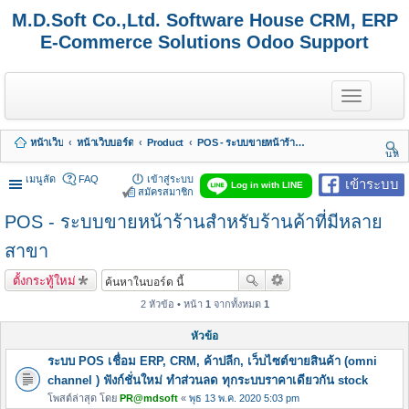
M.D.Soft Co.,Ltd. Software House CRM, ERP
E-Commerce Solutions Odoo Support
T
o
g
g
หน้าเว็บ
หน้าเว็บบอร์ด
Product
POS - ระบบขายหน้าร้านสำหรับร้านค้าที่มีหลายสาขา
l
นห
e
า
n
เมนูลัด
FAQ
เข้าสู่ระบบ
เข้าระบบ
Log in with LINE
a
สมัครสมาชิก
v
POS - ระบบขายหน้าร้านสำหรับร้านค้าที่มีหลาย
i
g
a
สาขา
t
i
ตั้งกระทู้ใหม่
o
n
2 หัวข้อ • หน้า
1
จากทั้งหมด
1
หัวข้อ
ระบบ POS เชื่อม ERP, CRM, ค้าปลีก, เว็บไซต์ขายสินค้า (omni
channel ) ฟังก์ชั่นใหม่ ทำส่วนลด ทุกระบบราคาเดียวกัน stock
โพสต์ล่าสุด โดย
PR@mdsoft
«
พุธ 13 พ.ค. 2020 5:03 pm