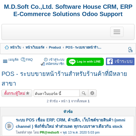
M.D.Soft Co.,Ltd. Software House CRM, ERP
E-Commerce Solutions Odoo Support
T
o
g
g
หน้าเว็บ
หน้าเว็บบอร์ด
Product
POS - ระบบขายหน้าร้านสำหรับร้านค้าที่มีหลายสาขา
l
นห
e
า
n
เมนูลัด
FAQ
เข้าสู่ระบบ
เข้าระบบ
Log in with LINE
a
สมัครสมาชิก
v
POS - ระบบขายหน้าร้านสำหรับร้านค้าที่มีหลาย
i
g
a
สาขา
t
i
ตั้งกระทู้ใหม่
o
n
2 หัวข้อ • หน้า
1
จากทั้งหมด
1
หัวข้อ
ระบบ POS เชื่อม ERP, CRM, ค้าปลีก, เว็บไซต์ขายสินค้า (omni
channel ) ฟังก์ชั่นใหม่ ทำส่วนลด ทุกระบบราคาเดียวกัน stock
โพสต์ล่าสุด โดย
PR@mdsoft
«
พุธ 13 พ.ค. 2020 5:03 pm