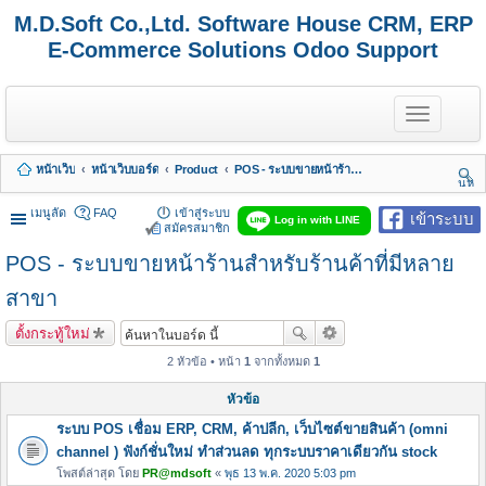
M.D.Soft Co.,Ltd. Software House CRM, ERP
E-Commerce Solutions Odoo Support
T
o
g
g
หน้าเว็บ
หน้าเว็บบอร์ด
Product
POS - ระบบขายหน้าร้านสำหรับร้านค้าที่มีหลายสาขา
l
นห
e
า
n
เมนูลัด
FAQ
เข้าสู่ระบบ
เข้าระบบ
Log in with LINE
a
สมัครสมาชิก
v
POS - ระบบขายหน้าร้านสำหรับร้านค้าที่มีหลาย
i
g
a
สาขา
t
i
ตั้งกระทู้ใหม่
o
n
2 หัวข้อ • หน้า
1
จากทั้งหมด
1
หัวข้อ
ระบบ POS เชื่อม ERP, CRM, ค้าปลีก, เว็บไซต์ขายสินค้า (omni
channel ) ฟังก์ชั่นใหม่ ทำส่วนลด ทุกระบบราคาเดียวกัน stock
โพสต์ล่าสุด โดย
PR@mdsoft
«
พุธ 13 พ.ค. 2020 5:03 pm