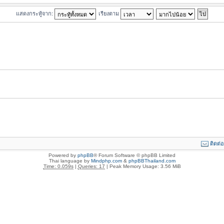
แสดงกระทู้จาก:
เรียงตาม
ติดต่
Powered by
phpBB
® Forum Software © phpBB Limited
Thai language by
Mindphp.com
&
phpBBThailand.com
Time: 0.059s
|
Queries: 17
| Peak Memory Usage: 3.56 MiB