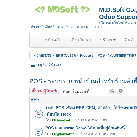
M.D.Soft Co
Odoo Suppor
บริการทำเว็บไซต์ พัฒนา
ทำการ วันจันทร์ - วันศุกร์ เวลา 10.00 น. - 19.00 น.
(
หน้าหลัก
เกี่ยวกับเรา
บริการ
สินค้า
c
u
หน้าเว็บ
หน้าเว็บบอร์ด
Product
POS - ระบบขายหน้าร้านสำ
r
r
เมนูลัด
FAQ
e
n
POS - ระบบขายหน้าร้านสำหรับร้านค้าท
t
)
ตั้งกระทู้ใหม่
หัวข้อ
ระบบ POS เชื่อม ERP, CRM, ค้าปลีก, เว็บไซต์ขายสิ
เดียวกัน stock
โดย
PR@mdsoft
» พุธ 13 พ.ค. 2020 5:03 pm
POS สามารถขอ Demo ได้ตามที่อยู่ด้านล่างนี้
โดย
PR@mdsoft
» เสาร์ 22 ส.ค. 2015 4:39 pm