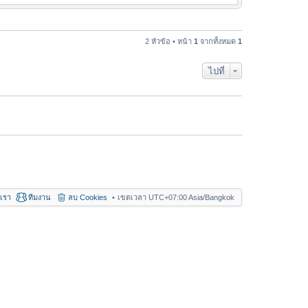
ข้
า
อ
ม
ค
ล่
ว
2 หัวข้อ • หน้า
1
จากทั้งหมด
1
า
า
สุ
ม
ด
ไปที่
ล่
า
สุ
ด
อเรา
ทีมงาน
ลบ Cookies
เขตเวลา UTC+07:00 Asia/Bangkok