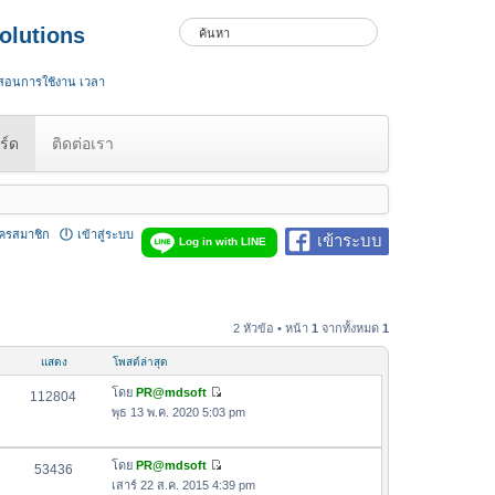
olutions
 สอนการใช้งาน เวลา
ร์ด
ติดต่อเรา
ัครสมาชิก
เข้าสู่ระบบ
เข้าระบบ
Log in with LINE
2 หัวข้อ • หน้า
1
จากทั้งหมด
1
แสดง
โพสต์ล่าสุด
โดย
PR@mdsoft
112804
ดู
พุธ 13 พ.ค. 2020 5:03 pm
ข้
อ
โดย
PR@mdsoft
ค
53436
ดู
เสาร์ 22 ส.ค. 2015 4:39 pm
ว