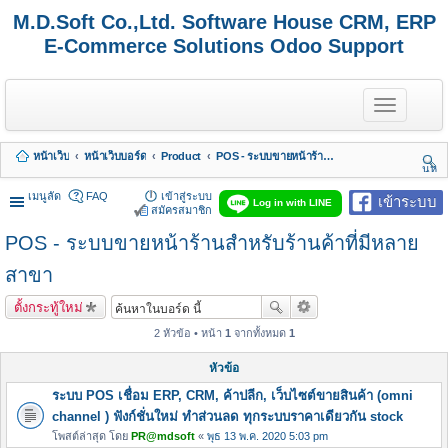
M.D.Soft Co.,Ltd. Software House CRM, ERP
E-Commerce Solutions Odoo Support
T
o
g
g
หน้าเว็บ
หน้าเว็บบอร์ด
Product
POS - ระบบขายหน้าร้านสำหรับร้านค้าที่มีหลายสาขา
l
นห
e
า
n
เมนูลัด
FAQ
เข้าสู่ระบบ
เข้าระบบ
Log in with LINE
a
สมัครสมาชิก
v
POS - ระบบขายหน้าร้านสำหรับร้านค้าที่มีหลาย
i
g
a
สาขา
t
i
ตั้งกระทู้ใหม่
o
n
2 หัวข้อ • หน้า
1
จากทั้งหมด
1
หัวข้อ
ระบบ POS เชื่อม ERP, CRM, ค้าปลีก, เว็บไซต์ขายสินค้า (omni
channel ) ฟังก์ชั่นใหม่ ทำส่วนลด ทุกระบบราคาเดียวกัน stock
โพสต์ล่าสุด โดย
PR@mdsoft
«
พุธ 13 พ.ค. 2020 5:03 pm