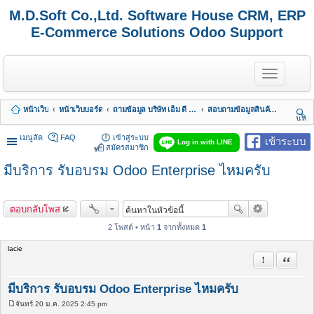
M.D.Soft Co.,Ltd. Software House CRM, ERP
E-Commerce Solutions Odoo Support
T
o
g
g
หน้าเว็บ
หน้าเว็บบอร์ด
ถามข้อมูล บริษัท เอ็ม ดี ซอฟต์ จำกัด
สอบถามข้อมูลสินค้า & บริการ
l
นห
e
า
n
เมนูลัด
FAQ
เข้าสู่ระบบ
เข้าระบบ
Log in with LINE
a
สมัครสมาชิก
v
มีบริการ รับอบรม Odoo Enterprise ไหมครับ
i
g
a
t
ตอบกลับโพส
i
o
2 โพสต์ • หน้า
1
จากทั้งหมด
1
n
lacie
รายงานในข้
อ้างคำพ
มีบริการ รับอบรม Odoo Enterprise ไหมครับ
จันทร์ 20 ม.ค. 2025 2:45 pm
โ