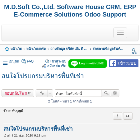
M.D.Soft Co.,Ltd. Software House CRM, ERP
E-Commerce Solutions Odoo Support
T
o
g
g
หน้าเว็บ
หน้าเว็บบอร์ด
ถามข้อมูล บริษัท เอ็ม ดี ซอฟต์ จำกัด
สอบถามข้อมูลสินค้า & บริการ
l
นห
e
า
n
เมนูลัด
FAQ
เข้าสู่ระบบ
เข้าระบบ
Log in with LINE
a
สมัครสมาชิก
v
สนใจโปรแกรมบริหารพื้นที่เช่า
i
g
a
t
ตอบกลับโพส
i
o
2 โพสต์ • หน้า
1
จากทั้งหมด
1
n
ชัยยศ ทับบุญมี
รายงานในข้
อ้างคำพ
สนใจโปรแกรมบริหารพื้นที่เช่า
เสาร์ 21 พ.ย. 2020 6:18 pm
โ