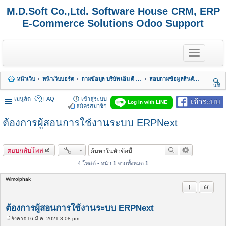
M.D.Soft Co.,Ltd. Software House CRM, ERP
E-Commerce Solutions Odoo Support
T
o
g
g
หน้าเว็บ
หน้าเว็บบอร์ด
ถามข้อมูล บริษัท เอ็ม ดี ซอฟต์ จำกัด
สอบถามข้อมูลสินค้า & บริการ
l
นห
e
า
n
เมนูลัด
FAQ
เข้าสู่ระบบ
เข้าระบบ
Log in with LINE
a
สมัครสมาชิก
v
ต้องการผู้สอนการใช้งานระบบ ERPNext
i
g
a
t
ตอบกลับโพส
i
o
4 โพสต์ • หน้า
1
จากทั้งหมด
1
n
Wimolphak
รายงานในข้
อ้างคำพ
ต้องการผู้สอนการใช้งานระบบ ERPNext
อังคาร 16 มี.ค. 2021 3:08 pm
โ