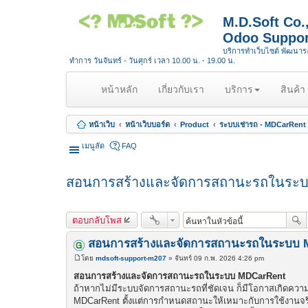
M.D.Soft Co
Odoo Suppor
บริการทำเว็บไซต์ พัฒนา
ทำการ วันจันทร์ - วันศุกร์ เวลา 10.00 น. - 19.00 น.
(
หน้าหลัก
เกี่ยวกับเรา
บริการ
สินค้า
c
u
หน้าเว็บ
หน้าเว็บบอร์ด
Product
ระบบเช่ารถ - MDCarRent
r
r
เมนูลัด
FAQ
e
n
สอนการสร้างและจัดการสถานะรถในระ
t
)
ตอบกลับโพส
สอนการสร้างและจัดการสถานะรถในระบบ 
โดย
mdsoft-support-m207
»
จันทร์ 09 ก.พ. 2026 4:26 pm
โ
พ
สอนการสร้างและจัดการสถานะรถในระบบ MDCarRent
ส
ถ้าหากไม่มีระบบจัดการสถานะรถที่ชัดเจน ก็มีโอกาสเกิดควา
ต์
MDCarRent ตั้งแต่การกำหนดสถานะให้เหมาะกับการใช้งานจริง 