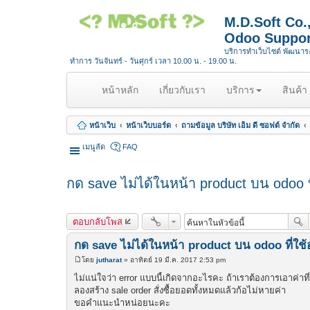
M.D.Soft Co
Odoo Suppor
บริการทำเว็บไซต์ พัฒนา
ทำการ วันจันทร์ - วันศุกร์ เวลา 10.00 น. - 19.00 น.
(
หน้าหลัก
เกี่ยวกับเรา
บริการ
สินค้า
c
u
หน้าเว็บ
หน้าเว็บบอร์ด
ถามข้อมูล บริษัท เอ็ม ดี ซอฟต์ จำกัด
r
r
เมนูลัด
FAQ
e
n
กด save ไม่ได้ในหน้า product บน odoo ที่
t
)
ตอบกลับโพส
กด save ไม่ได้ในหน้า product บน odoo ที่ใช้อย
โดย
jutharat
»
อาทิตย์ 19 มี.ค. 2017 2:53 pm
โ
พ
ไม่แน่ใจว่า error แบบนี้เกิดจากอะไรคะ ถ้าเราต้องการเอาค่า
ส
ลองสร้าง sale order สั่งซื้อยอดทั้งหมดแล้วก้อไม่หายค่า
ต์
ขอคำแนะนำหน่อยนะคะ