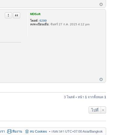
ด
ต่
อ
a
MDSoft
รายงานในข้อความ
อ้างคำพูด
d
m
โพสต์:
6299
i
ลงทะเบียนเมื่อ:
จันทร์ 27 ก.ค. 2015 4:12 pm
n
3 โพสต์ • หน้า
1
จากทั้งหมด
1
ไปที่
อเรา
ทีมงาน
ลบ Cookies
เขตเวลา UTC+07:00 Asia/Bangkok