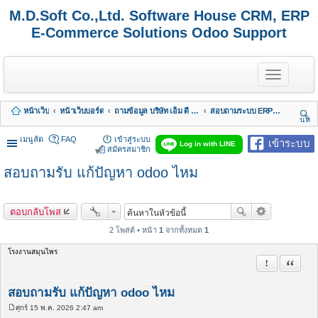
M.D.Soft Co.,Ltd. Software House CRM, ERP
E-Commerce Solutions Odoo Support
T
o
g
g
หน้าเว็บ
หน้าเว็บบอร์ด
ถามข้อมูล บริษัท เอ็ม ดี ซอฟต์ จำกัด
สอบถามระบบ ERP MDERP Odoo เเละ บัญชี
l
นห
e
า
n
เมนูลัด
FAQ
เข้าสู่ระบบ
เข้าระบบ
Log in with LINE
a
สมัครสมาชิก
v
สอบถามรับ แก้ปัญหา odoo ไหม
i
g
a
t
ตอบกลับโพส
i
o
2 โพสต์ • หน้า
1
จากทั้งหมด
1
n
โรงงานสมุนไพร
รายงานในข้
อ้างคำพ
สอบถามรับ แก้ปัญหา odoo ไหม
ศุกร์ 15 พ.ค. 2026 2:47 am
โ