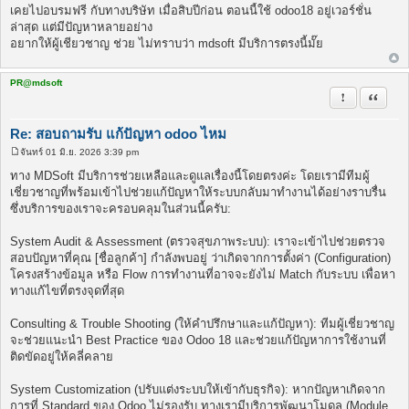
พ
เคยไปอบรมฟรี กับทางบริษัท เมื่อสิบปีก่อน ตอนนี้ใช้ odoo18 อยู่เวอร์ชั่น
ส
ล่าสุด แต่มีปัญหาหลายอย่าง
ต์
อยากให้ผู้เชียวชาญ ช่วย ไม่ทราบว่า mdsoft มีบริการตรงนี้มั๊ย
PR@mdsoft
รายงานในข้
อ้างคำพ
Re: สอบถามรับ แก้ปัญหา odoo ไหม
จันทร์ 01 มิ.ย. 2026 3:39 pm
โ
พ
ทาง MDSoft มีบริการช่วยเหลือและดูแลเรื่องนี้โดยตรงค่ะ โดยเรามีทีมผู้
ส
เชี่ยวชาญที่พร้อมเข้าไปช่วยแก้ปัญหาให้ระบบกลับมาทำงานได้อย่างราบรื่น
ต์
ซึ่งบริการของเราจะครอบคลุมในส่วนนี้ครับ:
System Audit & Assessment (ตรวจสุขภาพระบบ): เราจะเข้าไปช่วยตรวจ
สอบปัญหาที่คุณ [ชื่อลูกค้า] กำลังพบอยู่ ว่าเกิดจากการตั้งค่า (Configuration)
โครงสร้างข้อมูล หรือ Flow การทำงานที่อาจจะยังไม่ Match กับระบบ เพื่อหา
ทางแก้ไขที่ตรงจุดที่สุด
Consulting & Trouble Shooting (ให้คำปรึกษาและแก้ปัญหา): ทีมผู้เชี่ยวชาญ
จะช่วยแนะนำ Best Practice ของ Odoo 18 และช่วยแก้ปัญหาการใช้งานที่
ติดขัดอยู่ให้คลี่คลาย
System Customization (ปรับแต่งระบบให้เข้ากับธุรกิจ): หากปัญหาเกิดจาก
การที่ Standard ของ Odoo ไม่รองรับ ทางเรามีบริการพัฒนาโมดูล (Module