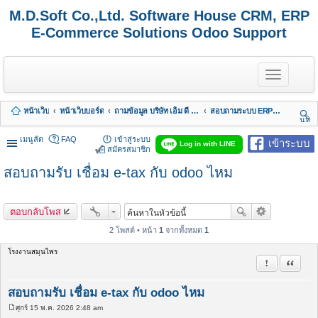
M.D.Soft Co.,Ltd. Software House CRM, ERP
E-Commerce Solutions Odoo Support
T
o
g
g
หน้าเว็บ
หน้าเว็บบอร์ด
ถามข้อมูล บริษัท เอ็ม ดี ซอฟต์ จำกัด
สอบถามระบบ ERP MDERP Odoo เเละ บัญชี
l
นห
e
า
n
เมนูลัด
FAQ
เข้าสู่ระบบ
เข้าระบบ
Log in with LINE
a
สมัครสมาชิก
v
สอบถามรับ เชื่อม e-tax กับ odoo ไหม
i
g
a
t
ตอบกลับโพส
i
o
2 โพสต์ • หน้า
1
จากทั้งหมด
1
n
โรงงานสมุนไพร
รายงานในข้
อ้างคำพ
สอบถามรับ เชื่อม e-tax กับ odoo ไหม
ศุกร์ 15 พ.ค. 2026 2:48 am
โ