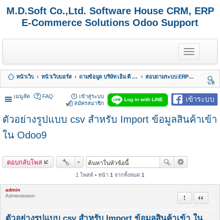
M.D.Soft Co.,Ltd. Software House CRM, ERP
E-Commerce Solutions Odoo Support
T
o
g
g
หน้าเว็บ
หน้าเว็บบอร์ด
ถามข้อมูล บริษัท เอ็ม ดี ซอฟต์ จำกัด
สอบถามระบบ ERP MDERP Odoo เเละ บัญชี
l
นห
e
า
n
เมนูลัด
FAQ
เข้าสู่ระบบ
เข้าระบบ
Log in with LINE
a
สมัครสมาชิก
v
ตัวอย่างรูปแบบ csv สำหรับ Import ข้อมูลสินค้าเข้า
i
g
a
ใน Odoo9
t
i
o
ตอบกลับโพส
n
1 โพสต์ • หน้า
1
จากทั้งหมด
1
admin
Administrator
รายงานในข้
อ้างคำพ
ตัวอย่างรูปแบบ csv สำหรับ Import ข้อมูลสินค้าเข้า ใน