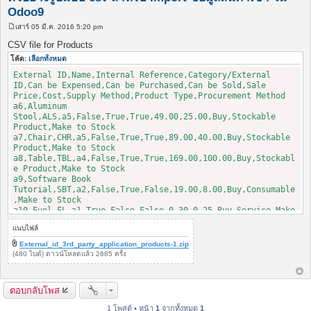
Odoo9
เสาร์ 05 มี.ค. 2016 5:20 pm
โ
พ
CSV file for Products
ส
ต์
โค้ด:
เลือกทั้งหมด
External ID,Name,Internal Reference,Category/External
ID,Can be Expensed,Can be Purchased,Can be Sold,Sale
Price,Cost,Supply Method,Product Type,Procurement Method
a6,Aluminum
Stool,ALS,a5,False,True,True,49.00,25.00,Buy,Stockable
Product,Make to Stock
a7,Chair,CHR,a5,False,True,True,89.00,40.00,Buy,Stockable
Product,Make to Stock
a8,Table,TBL,a4,False,True,True,169.00,100.00,Buy,Stockabl
e Product,Make to Stock
a9,Software Book
Tutorial,SBT,a2,False,True,False,19.00,8.00,Buy,Consumable
,Make to Stock
a10,Fuel,FL,a1,True,False,False,0.30,0.25,Buy,Service,Make
to Stock
แนบไฟล์
External_id_3rd_party_application_products-1.zip
(480 ไบต์) ดาวน์โหลดแล้ว 2685 ครั้ง
ตอบกลับโพส
1 โพสต์ • หน้า
1
จากทั้งหมด
1