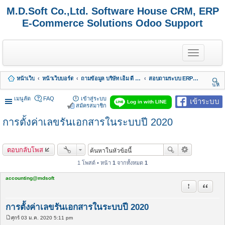
M.D.Soft Co.,Ltd. Software House CRM, ERP
E-Commerce Solutions Odoo Support
T
o
g
g
หน้าเว็บ
หน้าเว็บบอร์ด
ถามข้อมูล บริษัท เอ็ม ดี ซอฟต์ จำกัด
สอบถามระบบ ERP MDERP Odoo เเละ บัญชี
l
นห
e
า
n
เมนูลัด
FAQ
เข้าสู่ระบบ
เข้าระบบ
Log in with LINE
a
สมัครสมาชิก
v
การตั้งค่าเลขรันเอกสารในระบบปี 2020
i
g
a
t
ตอบกลับโพส
i
o
1 โพสต์ • หน้า
1
จากทั้งหมด
1
n
accounting@mdsoft
รายงานในข้
อ้างคำพ
การตั้งค่าเลขรันเอกสารในระบบปี 2020
ศุกร์ 03 ม.ค. 2020 5:11 pm
โ