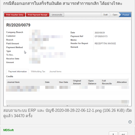
พ
กรณีที่ออกเอกสารใบเสร็จรับเงินผิด สามารถทำการยกเลิก ได้อย่างไรคะ
ส
ต์
สอบถามระบบ ERP เเละ บัญชี-2020-08-28-22-06-12-1.png (106.26 KiB) เปิด
ดูแล้ว 34470 ครั้ง
MDSoft
รายงานในข้
อ้างคำพ