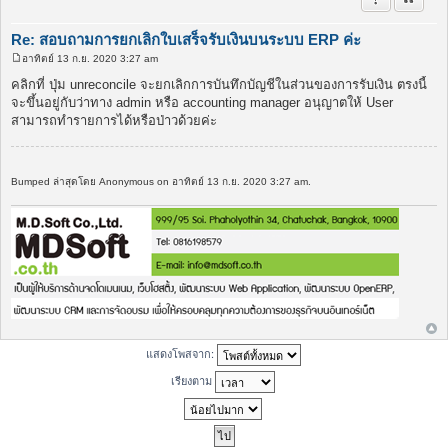
Re: สอบถามการยกเลิกใบเสร็จรับเงินบนระบบ ERP ค่ะ
อาทิตย์ 13 ก.ย. 2020 3:27 am
โ
พ
คลิกที่ ปุ่ม unreconcile จะยกเลิกการบันทึกบัญชีในส่วนของการรับเงิน ตรงนี้
ส
จะขึ้นอยู่กับว่าทาง admin หรือ accounting manager อนุญาตให้ User
ต์
สามารถทำรายการได้หรือป่าวด้วยค่ะ
Bumped ล่าสุดโดย Anonymous on อาทิตย์ 13 ก.ย. 2020 3:27 am.
แสดงโพสจาก:
เรียงตาม