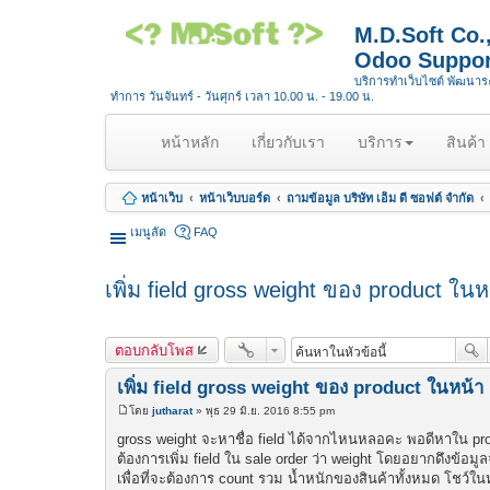
M.D.Soft Co
Odoo Suppor
บริการทำเว็บไซต์ พัฒนา
ทำการ วันจันทร์ - วันศุกร์ เวลา 10.00 น. - 19.00 น.
(
หน้าหลัก
เกี่ยวกับเรา
บริการ
สินค้า
c
u
หน้าเว็บ
หน้าเว็บบอร์ด
ถามข้อมูล บริษัท เอ็ม ดี ซอฟต์ จำกัด
r
r
เมนูลัด
FAQ
e
n
เพิ่ม field gross weight ของ product ในห
t
)
ตอบกลับโพส
เพิ่ม field gross weight ของ product ในหน้า
โดย
jutharat
»
พุธ 29 มิ.ย. 2016 8:55 pm
โ
พ
gross weight จะหาชื่อ field ได้จากไหนหลอคะ พอดีหาใน prod
ส
ต้องการเพิ่ม field ใน sale order ว่า weight โดยอยากดึงข้อม
ต์
เพื่อที่จะต้องการ count รวม น้ำหนักของสินค้าทั้งหมด โชว์ในห