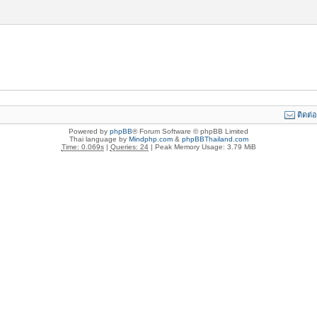
ติดต่
Powered by
phpBB
® Forum Software © phpBB Limited
Thai language by
Mindphp.com
&
phpBBThailand.com
Time: 0.069s
|
Queries: 24
| Peak Memory Usage: 3.79 MiB