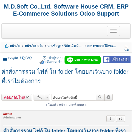
M.D.Soft Co.,Ltd. Software House CRM, ERP
E-Commerce Solutions Odoo Support
T
o
g
g
หน้าเว็บ
หน้าเว็บบอร์ด
ถามข้อมูล บริษัท เอ็ม ดี ซอฟต์ จำกัด
สอบถามการใช้งานเว็บไซต์ และ ระบบ Support
l
นห
e
า
n
เมนูลัด
FAQ
เข้าสู่ระบบ
เข้าระบบ
Log in with LINE
a
สมัครสมาชิก
v
คำสั่งการรวม ไฟล์ ใน folder โดยยกเว้นบาง folder
i
g
a
ที่เราไม่ต้องการ
t
i
o
ตอบกลับโพส
n
1 โพสต์ • หน้า
1
จากทั้งหมด
1
admin
Administrator
รายงานในข้
อ้างคำพ
คำสั่งการรวม ไฟล์ ใน folder โดยยกเว้นบาง folder ที่เรา