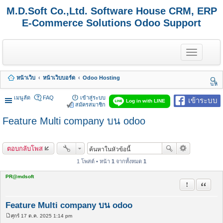
M.D.Soft Co.,Ltd. Software House CRM, ERP
E-Commerce Solutions Odoo Support
T
o
g
g
หน้าเว็บ
หน้าเว็บบอร์ด
Odoo Hosting
l
นห
e
า
n
เมนูลัด
FAQ
เข้าสู่ระบบ
เข้าระบบ
Log in with LINE
a
สมัครสมาชิก
v
Feature Multi company บน odoo
i
g
a
t
ตอบกลับโพส
i
o
1 โพสต์ • หน้า
1
จากทั้งหมด
1
n
PR@mdsoft
รายงานในข้
อ้างคำพ
Feature Multi company บน odoo
ศุกร์ 17 ต.ค. 2025 1:14 pm
โ