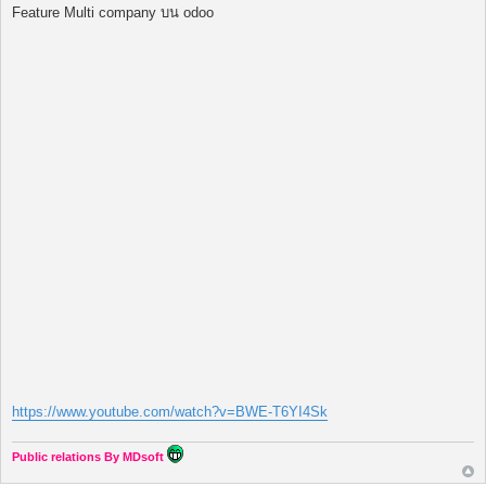
พ
Feature Multi company บน odoo
ส
ต์
https://www.youtube.com/watch?v=BWE-T6YI4Sk
Public relations By MDsoft