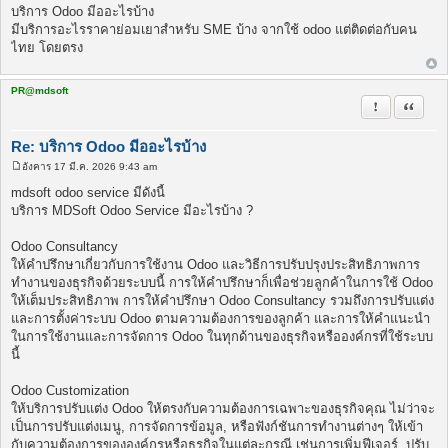
พ
บริการ Odoo มีออะไรบ้าง
ส
มีบริการอะไรราคาย่อมเยาสำหรับ SME บ้าง จากใช้ odoo แต่ติดต่อกับคน
ต์
ไทย โดยตรง
PR@mdsoft
รายงานในข้
อ้างคำพ
Re: บริการ Odoo มีออะไรบ้าง
อังคาร 17 มี.ค. 2026 9:43 am
โ
พ
mdsoft odoo service มีดังนี้
ส
บริการ MDSoft Odoo Service มีอะไรบ้าง ?
ต์
Odoo Consultancy
ให้คำปรึกษาเกี่ยวกับการใช้งาน Odoo และวิธีการปรับปรุงประสิทธิภาพการ
ทำงานของธุรกิจด้วยระบบนี้ การให้คำปรึกษาก็เพื่อช่วยลูกค้าในการใช้ Odoo
ให้เต็มประสิทธิภาพ การให้คำปรึกษา Odoo Consultancy รวมถึงการปรับแต่ง
และการตั้งค่าระบบ Odoo ตามความต้องการของลูกค้า และการให้คำแนะนำ
ในการใช้งานและการจัดการ Odoo ในทุกด้านของธุรกิจหรือองค์กรที่ใช้ระบบ
นี้
Odoo Customization
ให้บริการปรับแต่ง Odoo ให้ตรงกับความต้องการเฉพาะของธุรกิจคุณ ไม่ว่าจะ
เป็นการปรับแต่งเมนู, การจัดการข้อมูล, หรือฟังก์ชันการทำงานต่างๆ ให้เข้า
กับความต้องการขององค์กรหรือธุรกิจในแต่ละกรณี เช่นการเพิ่มฟีเจอร์, ปรับ