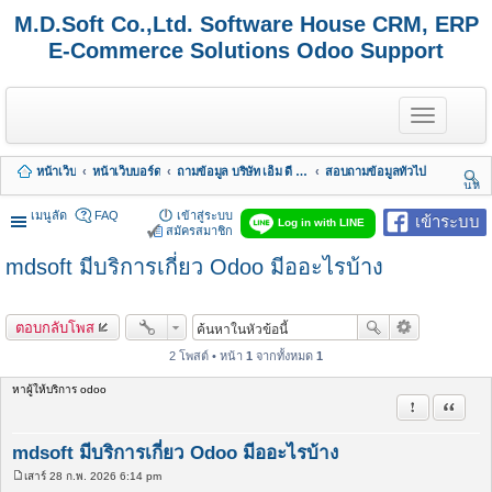
M.D.Soft Co.,Ltd. Software House CRM, ERP
E-Commerce Solutions Odoo Support
T
o
g
g
หน้าเว็บ
หน้าเว็บบอร์ด
ถามข้อมูล บริษัท เอ็ม ดี ซอฟต์ จำกัด
สอบถามข้อมูลทั่วไป
l
นห
e
า
n
เมนูลัด
FAQ
เข้าสู่ระบบ
เข้าระบบ
Log in with LINE
a
สมัครสมาชิก
v
mdsoft มีบริการเกี่ยว Odoo มีออะไรบ้าง
i
g
a
t
ตอบกลับโพส
i
o
2 โพสต์ • หน้า
1
จากทั้งหมด
1
n
หาผู้ให้บริการ odoo
รายงานในข้
อ้างคำพ
mdsoft มีบริการเกี่ยว Odoo มีออะไรบ้าง
เสาร์ 28 ก.พ. 2026 6:14 pm
โ