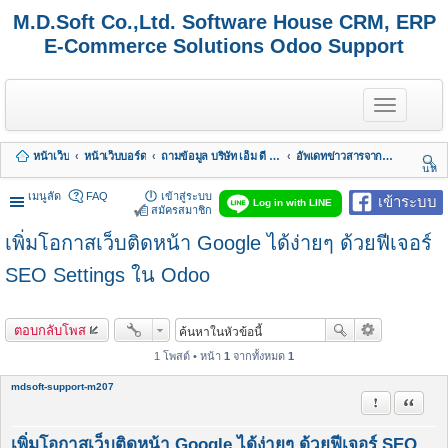
M.D.Soft Co.,Ltd. Software House CRM, ERP
E-Commerce Solutions Odoo Support
T
o
g
g
หน้าเว็บ
หน้าเว็บบอร์ด
ถามข้อมูล บริษัท เอ็ม ดี ซอฟต์ จำกัด
อัพเดทข่าวสารจากทางบริษัท
l
นห
e
า
n
เมนูลัด
FAQ
เข้าสู่ระบบ
เข้าระบบ
Log in with LINE
a
สมัครสมาชิก
v
เพิ่มโอกาสเว็บติดหน้า Google ได้ง่ายๆ ด้วยฟีเจอร์
i
g
a
SEO Settings ใน Odoo
t
i
o
ตอบกลับโพส
n
1 โพสต์ • หน้า
1
จากทั้งหมด
1
mdsoft-support-m207
รายงานในข้
อ้างคำพ
เพิ่มโอกาสเว็บติดหน้า Google ได้ง่ายๆ ด้วยฟีเจอร์ SEO