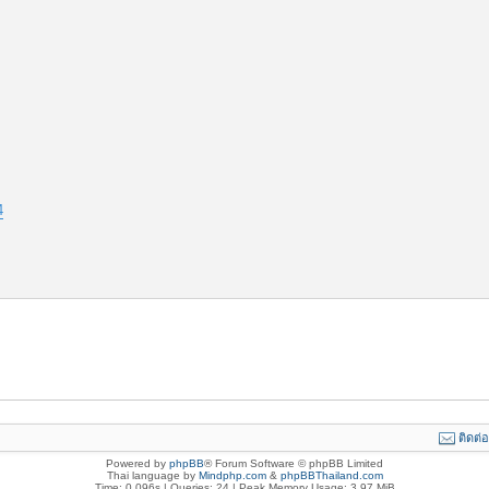
4
ติดต่
Powered by
phpBB
® Forum Software © phpBB Limited
Thai language by
Mindphp.com
&
phpBBThailand.com
Time: 0.096s
|
Queries: 24
| Peak Memory Usage: 3.97 MiB