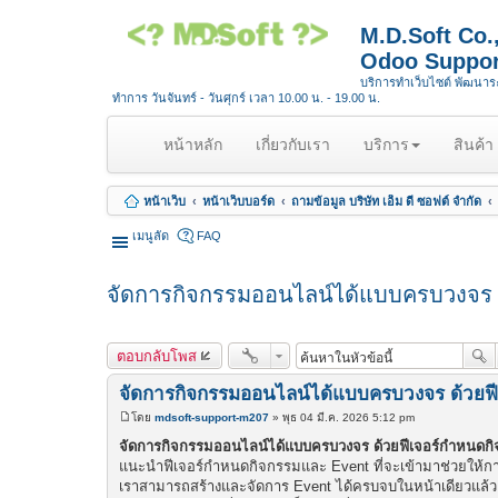
M.D.Soft Co
Odoo Suppor
บริการทำเว็บไซต์ พัฒนา
ทำการ วันจันทร์ - วันศุกร์ เวลา 10.00 น. - 19.00 น.
(
หน้าหลัก
เกี่ยวกับเรา
บริการ
สินค้า
c
u
หน้าเว็บ
หน้าเว็บบอร์ด
ถามข้อมูล บริษัท เอ็ม ดี ซอฟต์ จำกัด
r
r
เมนูลัด
FAQ
e
n
จัดการกิจกรรมออนไลน์ได้แบบครบวงจร 
t
)
ตอบกลับโพส
จัดการกิจกรรมออนไลน์ได้แบบครบวงจร ด้วยฟ
โดย
mdsoft-support-m207
»
พุธ 04 มี.ค. 2026 5:12 pm
โ
พ
จัดการกิจกรรมออนไลน์ได้แบบครบวงจร ด้วยฟีเจอร์กำหนด
ส
แนะนำฟีเจอร์กำหนดกิจกรรมและ Event ที่จะเข้ามาช่วยให้การ
ต์
เราสามารถสร้างและจัดการ Event ได้ครบจบในหน้าเดียวแล้ว ไ