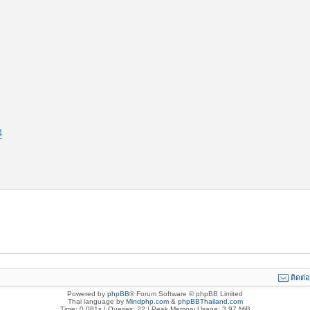
4
ติดต่
Powered by
phpBB
® Forum Software © phpBB Limited
Thai language by
Mindphp.com
&
phpBBThailand.com
Time: 0.081s
|
Queries: 22
| Peak Memory Usage: 3.97 MiB