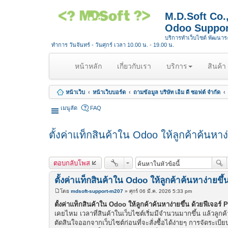
M.D.Soft Co
Odoo Suppor
บริการทำเว็บไซต์ พัฒนา
ทำการ วันจันทร์ - วันศุกร์ เวลา 10.00 น. - 19.00 น.
(
หน้าหลัก
เกี่ยวกับเรา
บริการ
สินค้า
c
u
หน้าเว็บ
หน้าเว็บบอร์ด
ถามข้อมูล บริษัท เอ็ม ดี ซอฟต์ จำกัด
r
r
เมนูลัด
FAQ
e
n
ตั้งค่าแท็กสินค้าใน Odoo ให้ลูกค้าค้นหาง
t
)
ตอบกลับโพส
ตั้งค่าแท็กสินค้าใน Odoo ให้ลูกค้าค้นหาง่ายขึ
โดย
mdsoft-support-m207
»
ศุกร์ 06 มี.ค. 2026 5:33 pm
โ
พ
ตั้งค่าแท็กสินค้าใน Odoo ให้ลูกค้าค้นหาง่ายขึ้น ด้วยฟีเจอร์
ส
เคยไหม เวลาที่สินค้าในเว็บไซต์เริ่มมีจำนวนมากขึ้น แล้วลูก
ต์
ตัดสินใจออกจากเว็บไซต์ก่อนที่จะสั่งซื้อได้ง่ายๆ การจัดระเบียบ