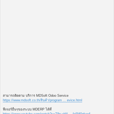
สามารถติดตาม บริการ MDSoft Odoo Service
https://www.mdsoft.co.th/สินค้า/program ... evice.html
ฟีเจอร์อื่นๆของระบบ MDERP ได้ที่
https://www.youtube.com/watch?v=T8p-yhN ... fz5M0qlvw4