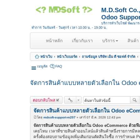
M.D.Soft Co
Odoo Suppor
บริการทำเว็บไซต์ พัฒนา
ทำการ วันจันทร์ - วันศุกร์ เวลา 10.00 น. - 19.00 น.
(
หน้าหลัก
เกี่ยวกับเรา
บริการ
สินค้า
c
u
หน้าเว็บ
หน้าเว็บบอร์ด
ถามข้อมูล บริษัท เอ็ม ดี ซอฟต์ จำกัด
r
r
เมนูลัด
FAQ
e
n
จัดการสินค้าแบบหลายตัวเลือกใน Odoo 
t
)
ตอบกลับโพส
จัดการสินค้าแบบหลายตัวเลือกใน Odoo eComm
โดย
mdsoft-support-m207
»
เสาร์ 07 มี.ค. 2026 12:43 pm
โ
พ
จัดการสินค้าแบบหลายตัวเลือกใน Odoo eCommerce ด้วยฟีเ
ส
เคยไหม เวลาที่ขายสินค้าออนไลน์แล้วสินค้าหนึ่งรายการมีหลาย
ต์
ครั้งต้องสอบถามข้อมูลเพิ่มเติมก่อนตัดสินใจซื้อ การกำหนด Pr