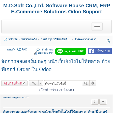
M.D.Soft Co.,Ltd. Software House CRM, ERP
E-Commerce Solutions Odoo Support
T
o
g
g
หน้าเว็บ
หน้าเว็บบอร์ด
ถามข้อมูล บริษัท เอ็ม ดี ซอฟต์ จำกัด
อัพเดทข่าวสารจากทางบริษัท
l
นห
e
า
n
เมนูลัด
FAQ
เข้าสู่ระบบ
เข้าระบบ
Log in with LINE
a
สมัครสมาชิก
v
จัดการออเดอร์เยอะๆ หน้าเว็บยังไงไม่ให้พลาด ด้วย
i
g
a
ฟีเจอร์ Order ใน Odoo
t
i
o
ตอบกลับโพส
n
1 โพสต์ • หน้า
1
จากทั้งหมด
1
mdsoft-support-m207
รายงานในข้
อ้างคำพ
จัดการออเดอร์เยอะๆ หน้าเว็บยังไงไม่ให้พลาด ด้วยฟีเจอร์