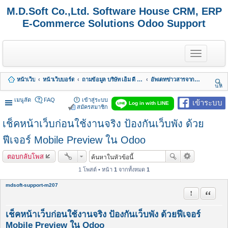
M.D.Soft Co.,Ltd. Software House CRM, ERP
E-Commerce Solutions Odoo Support
T
o
g
g
หน้าเว็บ
หน้าเว็บบอร์ด
ถามข้อมูล บริษัท เอ็ม ดี ซอฟต์ จำกัด
อัพเดทข่าวสารจากทางบริษัท
l
นห
e
า
n
เมนูลัด
FAQ
เข้าสู่ระบบ
เข้าระบบ
Log in with LINE
a
สมัครสมาชิก
v
เช็คหน้าเว็บก่อนใช้งานจริง ป้องกันเว็บพัง ด้วย
i
g
a
ฟีเจอร์ Mobile Preview ใน Odoo
t
i
ตอบกลับโพส
o
n
1 โพสต์ • หน้า
1
จากทั้งหมด
1
mdsoft-support-m207
รายงานในข้
อ้างคำพ
เช็คหน้าเว็บก่อนใช้งานจริง ป้องกันเว็บพัง ด้วยฟีเจอร์
Mobile Preview ใน Odoo