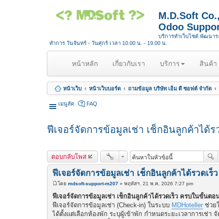
M.D.Soft Co
Odoo Suppor
บริการทำเว็บไซต์ พัฒนา
ทำการ วันจันทร์ - วันศุกร์ เวลา 10.00 น. - 19.00 น.
(
หน้าหลัก
เกี่ยวกับเรา
บริการ
สินค้า
c
u
หน้าเว็บ
หน้าเว็บบอร์ด
ถามข้อมูล บริษัท เอ็ม ดี ซอฟต์ จำกัด
r
r
เมนูลัด
FAQ
e
n
ฟีเจอร์จัดการข้อมูลเช่า เช็กอินลูกค้าได
t
)
ตอบกลับโพส
ฟีเจอร์จัดการข้อมูลเช่า เช็กอินลูกค้าได้รวดเ
โดย
mdsoft-support-m207
»
พฤหัสฯ. 21 พ.ค. 2026 7:27 pm
โ
พ
ฟีเจอร์จัดการข้อมูลเช่า เช็กอินลูกค้าได้รวดเร็ว ครบในขั้นต
ส
ฟีเจอร์จัดการข้อมูลเช่า (Check-in) ในระบบ
MDHoteller
ช่วยใ
ต์
ได้ตั้งแต่เลือกห้องพัก ระบุผู้เข้าพัก กำหนดระยะเวลาการเช่