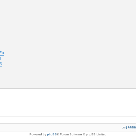
Eu
4
6
ติดต่
Powered by
phpBB
® Forum Software © phpBB Limited