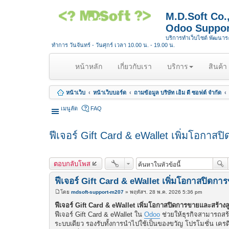
M.D.Soft Co
Odoo Suppor
บริการทำเว็บไซต์ พัฒนา
ทำการ วันจันทร์ - วันศุกร์ เวลา 10.00 น. - 19.00 น.
(
หน้าหลัก
เกี่ยวกับเรา
บริการ
สินค้า
c
u
หน้าเว็บ
หน้าเว็บบอร์ด
ถามข้อมูล บริษัท เอ็ม ดี ซอฟต์ จำกัด
r
r
เมนูลัด
FAQ
e
n
ฟีเจอร์ Gift Card & eWallet เพิ่มโอกา
t
)
ตอบกลับโพส
ฟีเจอร์ Gift Card & eWallet เพิ่มโอกาสปิดก
โดย
mdsoft-support-m207
»
พฤหัสฯ. 28 พ.ค. 2026 5:36 pm
โ
พ
ฟีเจอร์ Gift Card & eWallet เพิ่มโอกาสปิดการขายและสร้าง
ส
ฟีเจอร์ Gift Card & eWallet ใน
Odoo
ช่วยให้ธุรกิจสามารถสร
ต์
ระบบเดียว รองรับทั้งการนำไปใช้เป็นของขวัญ โปรโมชั่น เครด