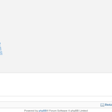
9
1
81
ติดต่
Powered by
phpBB
® Forum Software © phpBB Limited