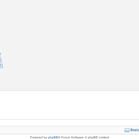
9
1
81
ติดต่
Powered by
phpBB
® Forum Software © phpBB Limited