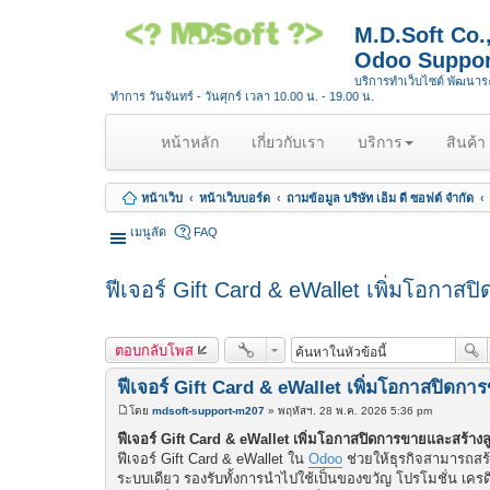
M.D.Soft Co
Odoo Suppor
บริการทำเว็บไซต์ พัฒนา
ทำการ วันจันทร์ - วันศุกร์ เวลา 10.00 น. - 19.00 น.
(
หน้าหลัก
เกี่ยวกับเรา
บริการ
สินค้า
c
u
หน้าเว็บ
หน้าเว็บบอร์ด
ถามข้อมูล บริษัท เอ็ม ดี ซอฟต์ จำกัด
r
r
เมนูลัด
FAQ
e
n
ฟีเจอร์ Gift Card & eWallet เพิ่มโอกา
t
)
ตอบกลับโพส
ฟีเจอร์ Gift Card & eWallet เพิ่มโอกาสปิดก
โดย
mdsoft-support-m207
»
พฤหัสฯ. 28 พ.ค. 2026 5:36 pm
โ
พ
ฟีเจอร์ Gift Card & eWallet เพิ่มโอกาสปิดการขายและสร้าง
ส
ฟีเจอร์ Gift Card & eWallet ใน
Odoo
ช่วยให้ธุรกิจสามารถสร
ต์
ระบบเดียว รองรับทั้งการนำไปใช้เป็นของขวัญ โปรโมชั่น เครด