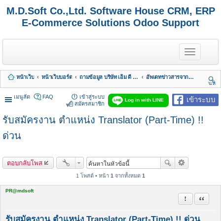
M.D.Soft Co.,Ltd. Software House CRM, ERP
E-Commerce Solutions Odoo Support
T
o
g
g
หน้าเว็บ
หน้าเว็บบอร์ด
ถามข้อมูล บริษัท เอ็ม ดี ซอฟต์ จำกัด
อัพเดทข่าวสารจากทางบริษัท
l
นห
e
า
n
เมนูลัด
FAQ
เข้าสู่ระบบ
เข้าระบบ
Log in with LINE
a
สมัครสมาชิก
v
รับสมัครงาน ตำแหน่ง Translator (Part-Time) !!
i
g
a
ด่วน
t
i
o
ตอบกลับโพส
n
1 โพสต์ • หน้า
1
จากทั้งหมด
1
PR@mdsoft
รายงานในข้
อ้างคำพ
รับสมัครงาน ตำแหน่ง Translator (Part-Time) !! ด่วน