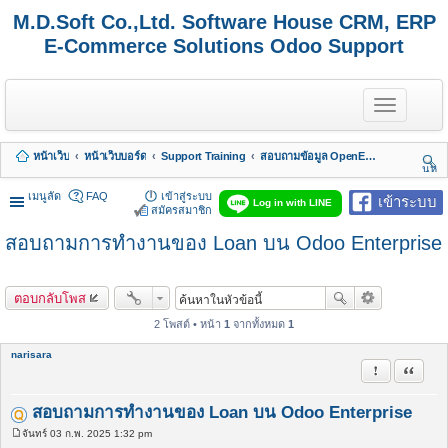
M.D.Soft Co.,Ltd. Software House CRM, ERP
E-Commerce Solutions Odoo Support
T
o
g
g
หน้าเว็บ
หน้าเว็บบอร์ด
Support Training
สอบถามข้อมูล OpenERP 7 - Odoo 8, 9, 10, 11, 12, 13, 14, 15,.. รวมถึง Odoo Enterprise
l
นห
e
า
n
เมนูลัด
FAQ
เข้าสู่ระบบ
เข้าระบบ
Log in with LINE
a
สมัครสมาชิก
v
สอบถามการทำงานของ Loan บน Odoo Enterprise
i
g
a
t
ตอบกลับโพส
i
o
2 โพสต์ • หน้า
1
จากทั้งหมด
1
n
narisara
รายงานในข้
อ้างคำพ
สอบถามการทำงานของ Loan บน Odoo Enterprise
จันทร์ 03 ก.พ. 2025 1:32 pm
โ