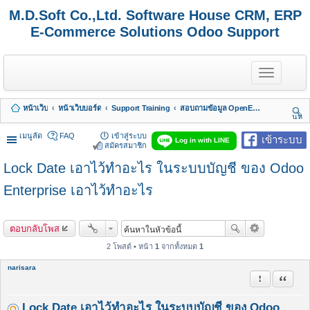
M.D.Soft Co.,Ltd. Software House CRM, ERP
E-Commerce Solutions Odoo Support
T
o
g
g
หน้าเว็บ
หน้าเว็บบอร์ด
Support Training
สอบถามข้อมูล OpenERP 7 - Odoo 8, 9, 10, 11, 12, 13, 14, 15,.. รวมถึง Odoo Enterprise
l
นห
e
า
n
เมนูลัด
FAQ
เข้าสู่ระบบ
เข้าระบบ
Log in with LINE
a
สมัครสมาชิก
v
Lock Date เอาไว้ทำอะไร ในระบบบัญชี ของ Odoo
i
g
a
Enterprise เอาไว้ทำอะไร
t
i
o
ตอบกลับโพส
n
2 โพสต์ • หน้า
1
จากทั้งหมด
1
narisara
รายงานในข้
อ้างคำพ
Lock Date เอาไว้ทำอะไร ในระบบบัญชี ของ Odoo