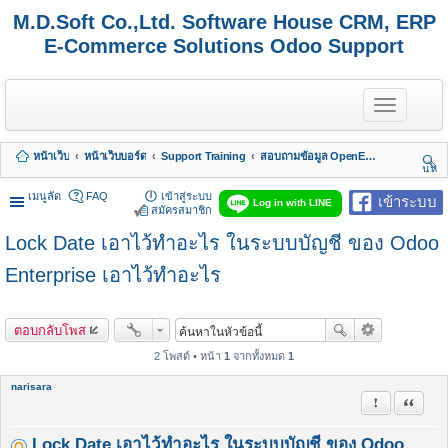
M.D.Soft Co.,Ltd. Software House CRM, ERP
E-Commerce Solutions Odoo Support
T
o
g
g
หน้าเว็บ
หน้าเว็บบอร์ด
Support Training
สอบถามข้อมูล OpenERP 7 - Odoo 8, 9, 10, 11, 12, 13, 14, 15,.. รวมถึง Odoo Enterprise
l
นห
e
า
n
เมนูลัด
FAQ
เข้าสู่ระบบ
เข้าระบบ
Log in with LINE
a
สมัครสมาชิก
v
Lock Date เอาไว้ทำอะไร ในระบบบัญชี ของ Odoo
i
g
a
Enterprise เอาไว้ทำอะไร
t
i
o
ตอบกลับโพส
n
2 โพสต์ • หน้า
1
จากทั้งหมด
1
narisara
รายงานในข้
อ้างคำพ
Lock Date เอาไว้ทำอะไร ในระบบบัญชี ของ Odoo