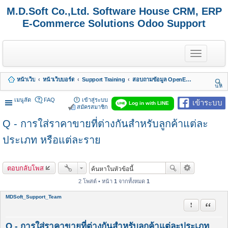
M.D.Soft Co.,Ltd. Software House CRM, ERP
E-Commerce Solutions Odoo Support
T
o
g
g
หน้าเว็บ
หน้าเว็บบอร์ด
Support Training
สอบถามข้อมูล OpenERP 7 - Odoo 8, 9, 10, 11, 12, 13, 14, 15,.. รวมถึง Odoo Enterprise
l
นห
e
า
n
เมนูลัด
FAQ
เข้าสู่ระบบ
เข้าระบบ
Log in with LINE
a
สมัครสมาชิก
v
Q - การใส่ราคาขายที่ต่างกันสำหรับลูกค้าแต่ละ
i
g
a
ประเภท หรือแต่ละราย
t
i
o
ตอบกลับโพส
n
2 โพสต์ • หน้า
1
จากทั้งหมด
1
MDSoft_Support_Team
รายงานในข้
อ้างคำพ
Q - การใส่ราคาขายที่ต่างกันสำหรับลูกค้าแต่ละประเภท