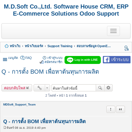
M.D.Soft Co.,Ltd. Software House CRM, ERP
E-Commerce Solutions Odoo Support
T
o
g
g
หน้าเว็บ
หน้าเว็บบอร์ด
Support Training
สอบถามข้อมูล OpenERP 7 - Odoo 8, 9, 10, 11, 12, 13, 14, 15,.. รวมถึง Odoo Enterprise
l
นห
e
า
n
เมนูลัด
FAQ
เข้าสู่ระบบ
เข้าระบบ
Log in with LINE
a
สมัครสมาชิก
v
Q - การตั้ง BOM เพื่อหาต้นทุนการผลิต
i
g
a
t
ตอบกลับโพส
i
o
2 โพสต์ • หน้า
1
จากทั้งหมด
1
n
MDSoft_Support_Team
รายงานในข้
อ้างคำพ
Q - การตั้ง BOM เพื่อหาต้นทุนการผลิต
จันทร์ 08 เม.ย. 2019 4:40 pm
โ