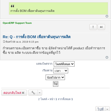
พ
ส
ต์
การตั้ง BOM เพื่อหาต้นทุนการผลิต
OpenERP Support Team
รายงานในข้
อ้างคำพ
Re: Q - การตั้ง BOM เพื่อหาต้นทุนการผลิต
จันทร์ 08 เม.ย. 2019 6:15 pm
โ
พ
กำหนดรายละเอียดราคาซื้อ ขาย ผุ้จัดจำหน่ายได้ที่ product เมื่อทำรายการ
ส
ซื้อ ขาย ผลิต ระบบจะดึงจากข้อมูลที่ผูกไว้
ต์
แสดงโพสจาก:
เรียงตาม
ตอบกลับโพส
2 โพสต์ • หน้า
1
จากทั้งหมด
1
ไปที่