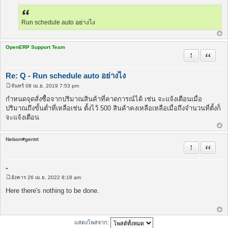
พ
ส
ต์
Run schedule auto อย่างไง
OpenERP Support Team
รายงานในข้
อ้างคำพ
Re: Q - Run schedule auto อย่างไง
จันทร์ 08 เม.ย. 2019 7:53 pm
โ
พ
กำหนดจุดสั่งซื้อจากปริมาณสินค้าที่คาดการณ์ได้ เช่น จะแจ้งเตือนเมื่อ
ส
ปริมาณถึงขั้นต่ำที่เหลือเช่น ตั้งไว้ 500 สินค้าคงเหลือเหลือเมื่อถึงจำนวนที่ตั้งก็
ต์
จะแจ้งเตือน
Nelson#gentrt
รายงานในข้
อ้างคำพ
-
อังคาร 26 เม.ย. 2022 8:18 am
โ
พ
Here there's nothing to be done.
ส
ต์
แสดงโพสจาก: