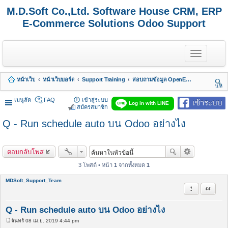
M.D.Soft Co.,Ltd. Software House CRM, ERP
E-Commerce Solutions Odoo Support
T
o
g
g
หน้าเว็บ
หน้าเว็บบอร์ด
Support Training
สอบถามข้อมูล OpenERP 7 - Odoo 8, 9, 10, 11, 12, 13, 14, 15,.. รวมถึง Odoo Enterprise
l
นห
e
า
n
เมนูลัด
FAQ
เข้าสู่ระบบ
เข้าระบบ
Log in with LINE
a
สมัครสมาชิก
v
Q - Run schedule auto บน Odoo อย่างไง
i
g
a
t
ตอบกลับโพส
i
o
3 โพสต์ • หน้า
1
จากทั้งหมด
1
n
MDSoft_Support_Team
รายงานในข้
อ้างคำพ
Q - Run schedule auto บน Odoo อย่างไง
จันทร์ 08 เม.ย. 2019 4:44 pm
โ