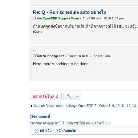
Re: Q - Run schedule auto อย่างไง
โดย
OpenERP Support Team
»
จันทร์ 08 เม.ย. 2019 7:53 pm
โ
พ
กำหนดจุดสั่งซื้อจากปริมาณสินค้าที่คาดการณ์ได้ เช่น จะแจ้งเตือน
ส
เตือน
ต์
-
โดย
Nelson#gentrt
»
อังคาร 26 เม.ย. 2022 8:18 am
โ
พ
Here there's nothing to be done.
ส
ต์
ตอบกลับโพส
ย้อนกลับไปยัง “สอบถามข้อมูล OpenERP 7 - Odoo 8, 9, 10, 11, 12, 13, 1
ผู้ใช้งานขณะนี้
สมาชิกกำลังดูบอร์ดนี้: ไม่มีสมาชิกใหม่ และบุคลทั่วไป 65
หน้าเว็บ
หน้าเว็บบอร์ด