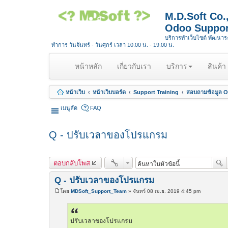
M.D.Soft Co
Odoo Suppor
บริการทำเว็บไซต์ พัฒนา
ทำการ วันจันทร์ - วันศุกร์ เวลา 10.00 น. - 19.00 น.
(
หน้าหลัก
เกี่ยวกับเรา
บริการ
สินค้า
c
u
หน้าเว็บ
หน้าเว็บบอร์ด
Support Training
สอบถามข้อมูล Op
r
r
เมนูลัด
FAQ
e
n
Q - ปรับเวลาของโปรแกรม
t
)
ตอบกลับโพส
Q - ปรับเวลาของโปรแกรม
โดย
MDSoft_Support_Team
»
จันทร์ 08 เม.ย. 2019 4:45 pm
โ
พ
ส
ต์
ปรับเวลาของโปรแกรม