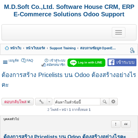
M.D.Soft Co.,Ltd. Software House CRM, ERP
E-Commerce Solutions Odoo Support
T
o
g
g
หน้าเว็บ
หน้าเว็บบอร์ด
Support Training
สอบถามข้อมูล OpenERP 7 - Odoo 8, 9, 10, 11, 12, 13, 14, 15,.. รวมถึง Odoo Enterprise
l
นห
e
า
n
เมนูลัด
FAQ
เข้าสู่ระบบ
เข้าระบบ
Log in with LINE
a
สมัครสมาชิก
v
ต้องการสร้าง Pricelists บน Odoo ต้องสร้างอย่างไร
i
g
a
คะ
t
i
o
ตอบกลับโพส
n
2 โพสต์ • หน้า
1
จากทั้งหมด
1
บุคคลทั่วไป
รายงานในข้
อ้างคำพ
ต้องการสร้าง Pricelists บน Odoo ต้องสร้างอย่างไรคะ