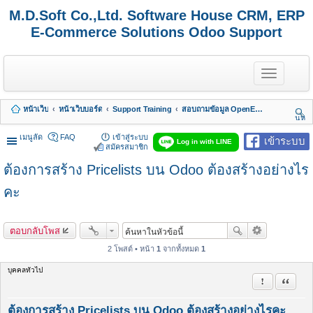
M.D.Soft Co.,Ltd. Software House CRM, ERP
E-Commerce Solutions Odoo Support
T
o
g
g
หน้าเว็บ
หน้าเว็บบอร์ด
Support Training
สอบถามข้อมูล OpenERP 7 - Odoo 8, 9, 10, 11, 12, 13, 14, 15,.. รวมถึง Odoo Enterprise
l
นห
e
า
n
เมนูลัด
FAQ
เข้าสู่ระบบ
เข้าระบบ
Log in with LINE
a
สมัครสมาชิก
v
ต้องการสร้าง Pricelists บน Odoo ต้องสร้างอย่างไร
i
g
a
คะ
t
i
o
ตอบกลับโพส
n
2 โพสต์ • หน้า
1
จากทั้งหมด
1
บุคคลทั่วไป
รายงานในข้
อ้างคำพ
ต้องการสร้าง Pricelists บน Odoo ต้องสร้างอย่างไรคะ