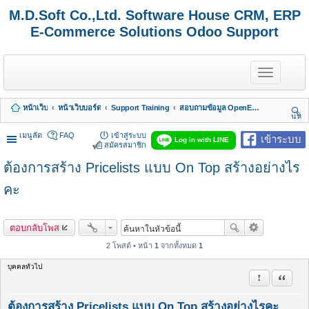
M.D.Soft Co.,Ltd. Software House CRM, ERP
E-Commerce Solutions Odoo Support
T
o
g
g
หน้าเว็บ
หน้าเว็บบอร์ด
Support Training
สอบถามข้อมูล OpenERP 7 - Odoo 8, 9, 10, 11, 12, 13, 14, 15,.. รวมถึง Odoo Enterprise
l
นห
e
า
n
เมนูลัด
FAQ
เข้าสู่ระบบ
เข้าระบบ
Log in with LINE
a
สมัครสมาชิก
v
ต้องการสร้าง Pricelists แบบ On Top สร้างอย่างไร
i
g
a
คะ
t
i
o
ตอบกลับโพส
n
2 โพสต์ • หน้า
1
จากทั้งหมด
1
บุคคลทั่วไป
รายงานในข้
อ้างคำพ
ต้องการสร้าง Pricelists แบบ On Top สร้างอย่างไรคะ