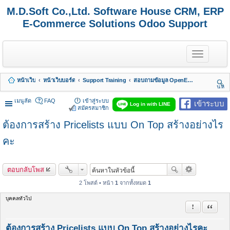
M.D.Soft Co.,Ltd. Software House CRM, ERP
E-Commerce Solutions Odoo Support
T
o
g
g
หน้าเว็บ
หน้าเว็บบอร์ด
Support Training
สอบถามข้อมูล OpenERP 7 - Odoo 8, 9, 10, 11, 12, 13, 14, 15,.. รวมถึง Odoo Enterprise
l
นห
e
า
n
เมนูลัด
FAQ
เข้าสู่ระบบ
เข้าระบบ
Log in with LINE
a
สมัครสมาชิก
v
ต้องการสร้าง Pricelists แบบ On Top สร้างอย่างไร
i
g
a
คะ
t
i
o
ตอบกลับโพส
n
2 โพสต์ • หน้า
1
จากทั้งหมด
1
บุคคลทั่วไป
รายงานในข้
อ้างคำพ
ต้องการสร้าง Pricelists แบบ On Top สร้างอย่างไรคะ