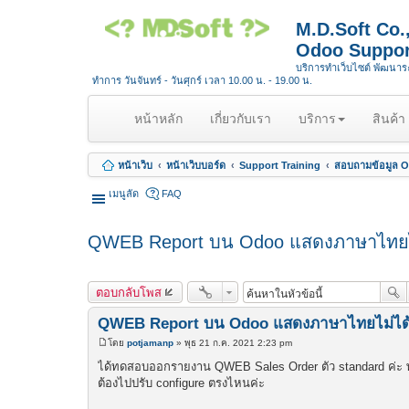
M.D.Soft Co
Odoo Suppor
บริการทำเว็บไซต์ พัฒนา
ทำการ วันจันทร์ - วันศุกร์ เวลา 10.00 น. - 19.00 น.
(
หน้าหลัก
เกี่ยวกับเรา
บริการ
สินค้า
c
u
หน้าเว็บ
หน้าเว็บบอร์ด
Support Training
สอบถามข้อมูล Op
r
r
เมนูลัด
FAQ
e
n
QWEB Report บน Odoo แสดงภาษาไทยไม
t
)
ตอบกลับโพส
QWEB Report บน Odoo แสดงภาษาไทยไม่ได้
โดย
potjamanp
»
พุธ 21 ก.ค. 2021 2:23 pm
โ
พ
ได้ทดสอบออกรายงาน QWEB Sales Order ตัว standard ค่ะ 
ส
ต้องไปปรับ configure ตรงไหนค่ะ
ต์