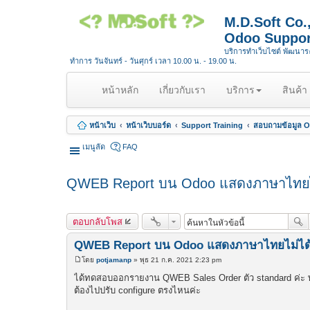
M.D.Soft Co
Odoo Suppor
บริการทำเว็บไซต์ พัฒนา
ทำการ วันจันทร์ - วันศุกร์ เวลา 10.00 น. - 19.00 น.
(
หน้าหลัก
เกี่ยวกับเรา
บริการ
สินค้า
c
u
หน้าเว็บ
หน้าเว็บบอร์ด
Support Training
สอบถามข้อมูล Op
r
r
เมนูลัด
FAQ
e
n
QWEB Report บน Odoo แสดงภาษาไทยไม
t
)
ตอบกลับโพส
QWEB Report บน Odoo แสดงภาษาไทยไม่ได้
โดย
potjamanp
»
พุธ 21 ก.ค. 2021 2:23 pm
โ
พ
ได้ทดสอบออกรายงาน QWEB Sales Order ตัว standard ค่ะ 
ส
ต้องไปปรับ configure ตรงไหนค่ะ
ต์