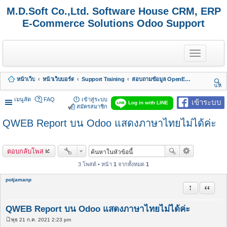
M.D.Soft Co.,Ltd. Software House CRM, ERP
E-Commerce Solutions Odoo Support
T
o
g
g
หน้าเว็บ
หน้าเว็บบอร์ด
Support Training
สอบถามข้อมูล OpenERP 7 - Odoo 8, 9, 10, 11, 12, 13, 14, 15,.. รวมถึง Odoo Enterprise
l
นห
e
า
n
เมนูลัด
FAQ
เข้าสู่ระบบ
เข้าระบบ
Log in with LINE
a
สมัครสมาชิก
v
QWEB Report บน Odoo แสดงภาษาไทยไม่ได้ค่ะ
i
g
a
t
ตอบกลับโพส
i
o
3 โพสต์ • หน้า
1
จากทั้งหมด
1
n
potjamanp
รายงานในข้
อ้างคำพ
QWEB Report บน Odoo แสดงภาษาไทยไม่ได้ค่ะ
พุธ 21 ก.ค. 2021 2:23 pm
โ